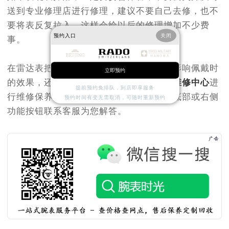
送到专业修理店进行修理，建议不要自己去修，也不
要将表反复拉入，这样会给以后的修理增加不少费
预约入口
关闭
事。
在雷达表把脱落时，为了不影响美观，不影响佩戴时
立即预约
的效果，还是要送至我们专业的
北京雷达维修中心
进
提前预约免排队，到店即享服务
行维修保养处理。如需了解更多点击页面底部或右侧
预约时间有变无需取消，可随时重新预约
功能按钮联系客服为您解答。