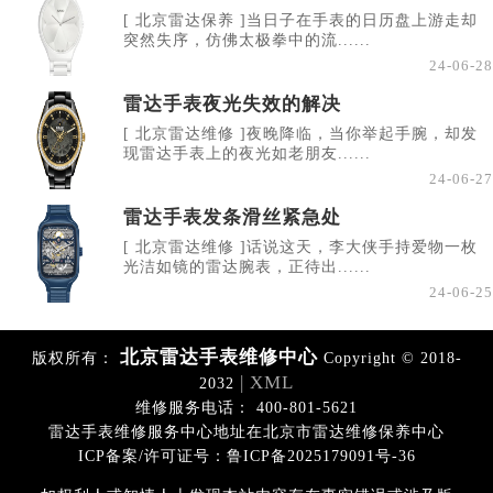
[ 北京雷达保养 ]当日子在手表的日历盘上游走却
突然失序，仿佛太极拳中的流......
24-06-28
雷达手表夜光失效的解决
[ 北京雷达维修 ]夜晚降临，当你举起手腕，却发
现雷达手表上的夜光如老朋友......
24-06-27
雷达手表发条滑丝紧急处
[ 北京雷达维修 ]话说这天，李大侠手持爱物一枚
光洁如镜的雷达腕表，正待出......
24-06-25
北京雷达手表维修中心
版权所有：
Copyright © 2018-
| XML
2032
维修服务电话： 400-801-5621
雷达手表维修服务中心地址在北京市雷达维修保养中心
ICP备案/许可证号：鲁ICP备2025179091号-36