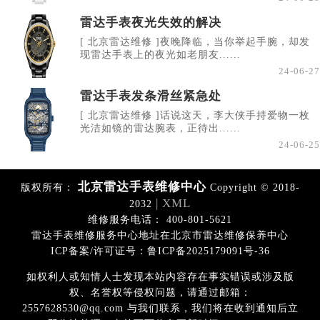
雷达手表夜光失效的解决
[ 北京雷达维修 ]夜晚降临，当你举起手腕，却发
现雷达手表上的夜光如老朋友......
24-06-27
雷达手表发条滑丝紧急处
[ 北京雷达维修 ]话说这天，李大侠手持爱物一枚
光洁如镜的雷达腕表，正待出......
24-06-25
北京雷达手表维修中心
版权所有：
Copyright © 2018-
| XML
2032
维修服务电话： 400-801-5621
雷达手表维修服务中心地址在北京市雷达维修保养中心
ICP备案/许可证号：鲁ICP备2025179091号-36
如权利人或知情人士发现本站内容存在事实错误或涉及版
权、名誉权等侵权问题，请通过邮箱：
2557628530@qq.com 与我们联系，我们将在收到通知后立