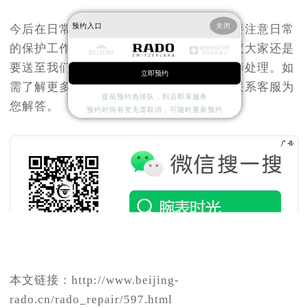
预约入口
关闭
今后在日常生活中要多注意这些问题，还要注意日常
的保护工作。如果您的爱表出现故障，建议大家还是
要送至我们
北京雷达维修中心
进行维修保养处理。如
立即预约
需了解更多点击页面底部或右侧功能按钮联系客服为
提前预约免排队，到店即享服务
您解答。
预约时间有变无需取消，可随时重新预约
本文链接：http://www.beijing-
rado.cn/rado_repair/597.html