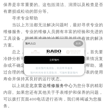
保养是非常重要的。这包括清洁、润滑以及检查是否
有磨损或松动的部分等。
寻求专业帮助
当以上方法都无法解决问题时，最好寻求专业的
维修服务。专业的维修人员拥有丰富的经验和先进的
工具设备，能够更准确地诊断问题并提供有效的解决
预约入口
关闭
方案。
总之，在处理雷达手表针不走的问题时，首先要
冷静分析可能的原因，并采取相应措施。如果情况复
立即预约
杂或不确定如何操作，则应寻求专业人士的帮助。通
提前预约免排队，到店即享服务
过合理的维护和保养，可以有效延长雷达手表的使用
预约时间有变无需取消，可随时重新预约
寿命并保持其良好的运行状态。
以上就是
北京雷达维修服务中心
为您分享的精彩
内容。如果您还有其他关于手表维护和保养的问题，
可以拨打页面400电话进行咨询，我们将竭诚为您服
务。