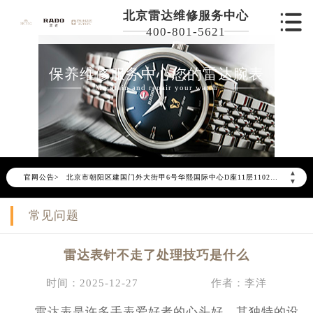
北京雷达维修服务中心
400-801-5621
保养维修服务中心您的雷达腕表
2026年6月雷达北京市售后服务网络优化升级公告
Maintain and repair your watch
2026年6月北京市雷达官方售后客户服务热线：400-801-5621
2026年6月雷达售后服务中心最新网点地址：
北京市东城区东长安街1号东方广场写字楼W3座6层602室（需提前预约）
北京市朝阳区建国门外大街甲6号华熙国际中心写字楼D座11层1102室（需提前预约）
▲
官网公告>
北京市朝阳区建国门外大街甲6号华熙国际中心D座11层1102室雷达售后服务中心（需提前预约）
▼
北京市东城区东长安街1号王府井东方广场W3座6层602室雷达售后服务中心（需提前预约）
常见问题
节假日正常营业！
雷达表针不走了处理技巧是什么
时间：2025-12-27
作者：李洋
雷达表是许多手表爱好者的心头好，其独特的设