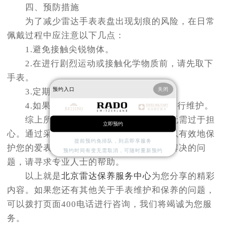
四、预防措施
为了减少雷达手表表盘出现划痕的风险，在日常
佩戴过程中应注意以下几点：
1.避免接触尖锐物体。
2.在进行剧烈运动或接触化学物质前，请先取下
手表。
预约入口
关闭
3.定期清洁手表表面，并保持其干燥。
4.如果发现有小的磨损迹象，请及时进行维护。
综上所述，雷达手表表盘出现划痕时无需过于担
立即预约
心。通过采取适当的措施和预防方法，可以有效地保
提前预约免排队，到店即享服务
护您的爱表免受损害。如果遇到难以自行解决的问
预约时间有变无需取消，可随时重新预约
题，请寻求专业人士的帮助。
以上就是
北京雷达保养服务中心
为您分享的精彩
内容。如果您还有其他关于手表维护和保养的问题，
可以拨打页面400电话进行咨询，我们将竭诚为您服
务。