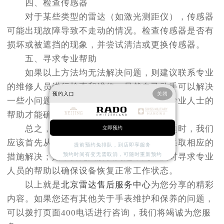
四、检查传感器
对于某些类型的雷达（如激光测距仪），传感器
可能出现故障导致不走动的情况。检查传感器是否有
损坏或被遮挡的现象，并尝试清洁或更换传感器。
五、寻求专业帮助
如果以上方法均无法解决问题，则建议联系专业
的维修人员进行检查和维修。虽然自己动手可以解决
预约入口
关闭
一些小问题，但对于复杂的故障还是需要专业人士的
帮助才能确保设备恢复正常工作。
总之，在面对雷达长时间不走动的问题时，我们
立即预约
应该首先从简单的方面入手排查原因，并采取相应的
提前预约免排队，到店即享服务
预约时间有变无需取消，可随时重新预约
措施解决；如果仍无法解决问题，则应及时寻求专业
人员的帮助以确保设备恢复正常工作状态。
以上就是
北京雷达售后服务中心
为您分享的精彩
内容。如果您还有其他关于手表维护和保养的问题，
可以拨打页面400电话进行咨询，我们将竭诚为您服