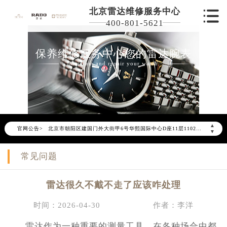
北京雷达维修服务中心
400-801-5621
保养维修服务中心您的雷达腕表
2026年6月雷达北京市售后服务网络优化升级公告
Maintain and repair your watch
2026年6月北京市雷达官方售后客户服务热线：400-801-5621
2026年6月雷达售后服务中心最新网点地址：
北京市东城区东长安街1号东方广场写字楼W3座6层602室（需提前预约）
北京市朝阳区建国门外大街甲6号华熙国际中心写字楼D座11层1102室（需提前预约）
▲
官网公告>
北京市朝阳区建国门外大街甲6号华熙国际中心D座11层1102室雷达售后服务中心（需提前预约）
▼
北京市东城区东长安街1号王府井东方广场W3座6层602室雷达售后服务中心（需提前预约）
常见问题
节假日正常营业！
雷达很久不戴不走了应该咋处理
时间：2026-04-30
作者：李洋
雷达作为一种重要的测量工具，在各种场合中都