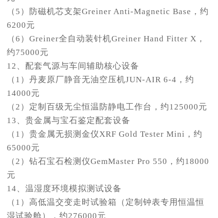
（5）防磁机芯支架Greiner Anti-Magnetic Base，约
6200元
（6）Greiner全自动装针机Greiner Hand Fitter X，
约75000元
12、配套气源与车间辅助核心设备
（1）丹麦原厂静音无油空压机JUN-AIR 6-4，约
14000元
（2）定制百级无尘恒温防静电工作台，约125000元
13、贵金属与宝石鉴定配套设备
（1）贵金属无损测金仪XRF Gold Tester Mini，约
65000元
（2）钻石宝石检测仪GemMaster Pro 550，约18000
元
14、温湿度环境模拟测试设备
（1）高低温交变走时试验箱（定制钟表专用恒温恒
湿试验舱），约276000元