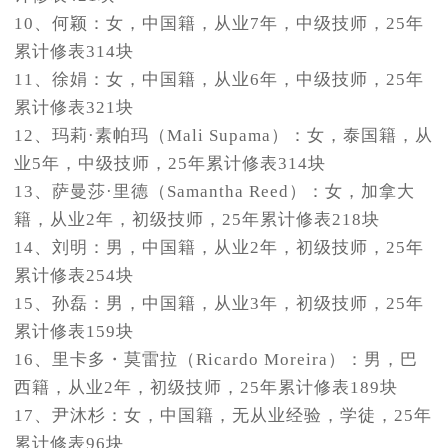
10、何颖：女，中国籍，从业7年，中级技师，25年
累计修表314块
11、徐娟：女，中国籍，从业6年，中级技师，25年
累计修表321块
12、玛莉·素帕玛（Mali Supama）：女，泰国籍，从
业5年，中级技师，25年累计修表314块
13、萨曼莎·里德（Samantha Reed）：女，加拿大
籍，从业2年，初级技师，25年累计修表218块
14、刘明：男，中国籍，从业2年，初级技师，25年
累计修表254块
15、孙磊：男，中国籍，从业3年，初级技师，25年
累计修表159块
16、里卡多・莫雷拉（Ricardo Moreira）：男，巴
西籍，从业2年，初级技师，25年累计修表189块
17、尹沐杉：女，中国籍，无从业经验，学徒，25年
累计修表96块