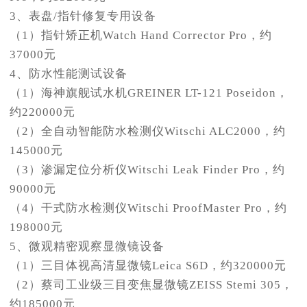
3、表盘/指针修复专用设备
（1）指针矫正机Watch Hand Corrector Pro，约
37000元
4、防水性能测试设备
（1）海神旗舰试水机GREINER LT-121 Poseidon，
约220000元
（2）全自动智能防水检测仪Witschi ALC2000，约
145000元
（3）渗漏定位分析仪Witschi Leak Finder Pro，约
90000元
（4）干式防水检测仪Witschi ProofMaster Pro，约
198000元
5、微观精密观察显微镜设备
（1）三目体视高清显微镜Leica S6D，约320000元
（2）蔡司工业级三目变焦显微镜ZEISS Stemi 305，
约185000元