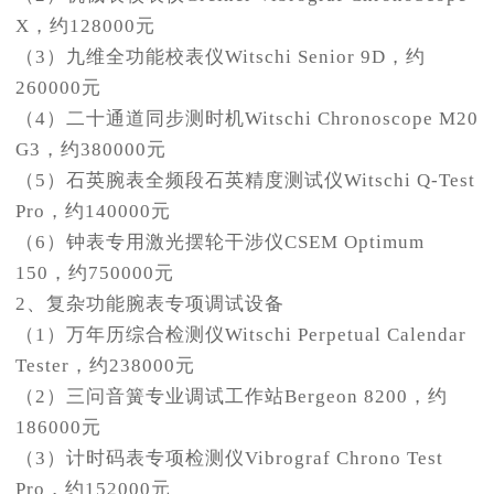
X，约128000元
（3）九维全功能校表仪Witschi Senior 9D，约
260000元
（4）二十通道同步测时机Witschi Chronoscope M20
G3，约380000元
（5）石英腕表全频段石英精度测试仪Witschi Q-Test
Pro，约140000元
（6）钟表专用激光摆轮干涉仪CSEM Optimum
150，约750000元
2、复杂功能腕表专项调试设备
（1）万年历综合检测仪Witschi Perpetual Calendar
Tester，约238000元
（2）三问音簧专业调试工作站Bergeon 8200，约
186000元
（3）计时码表专项检测仪Vibrograf Chrono Test
Pro，约152000元