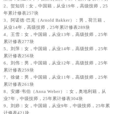
2、贺知玥：女，中国籍，从业19年，高级技师，25
年累计修表257块
3、阿诺德·巴克（Arnold Bakker）：男，荷兰籍，
从业14年，高级技师，25年累计修表289块
4、王雪：女，中国籍，从业13年，高级技师，25年
累计修表277块
5、刘萍：女，中国籍，从业14年，高级技师，25年
累计修表256块
6、刘伟：男，中国籍，从业12年，高级技师，25年
累计修表259块
7、徐健：男，中国籍，从业11年，高级技师，25年
累计修表261块
8、安娜·韦伯（Anna Weber）：女，奥地利籍，从
业7年，中级技师，25年累计修表304块
9、刘婷：女，中国籍，从业9年，中级技师，25年累
计修表421块