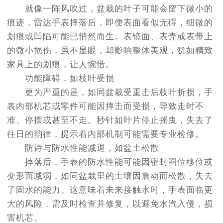
就像一阵风吹过，盆栽的叶子可能会留下微小的
痕迹，雷达手表摔落后，即便表面看似无碍，细微的
划痕或凹陷可能已悄然而生。表镜面、表壳或表带上
的微小损伤，虽不显眼，却影响整体美观，犹如精致
家具上的划痕，让人惋惜。
功能障碍，如枝叶受损
更为严重的是，如同盆栽受重击后枝叶折损，手
表内部机芯或零件可能因摔击而受损，导致走时不
准、停摆或甚至不走。秒针如叶片停止摇曳，失去了
往日的韵律，提示着内部机制可能需要专业检修。
防诗与防水性能减退，如盆土松散
摔落后，手表的防水性能可能因密封圈位移位或
变形而减弱，如同盆栽里的土壤因震动而松散，失去
了固水的能力。这意味着未来接触水时，手表面临更
大的风险，需及时检查并修复，以避免水汽入侵，损
害机芯。