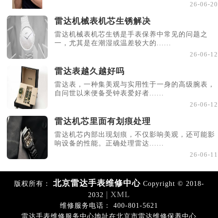
26-06-20
雷达机械表机芯生锈解决
雷达机械表机芯生锈是手表保养中常见的问题之
一，尤其是在潮湿或温差较大的......
26-06-12
雷达表越久越好吗
雷达表，一种集美观与实用性于一身的高级腕表，
自问世以来便备受钟表爱好者......
26-06-12
雷达机芯里面有划痕处理
雷达机芯内部出现划痕，不仅影响美观，还可能影
响设备的性能。正确处理雷达......
26-06-11
北京雷达手表维修中心
版权所有：
Copyright © 2018-
| XML
2032
维修服务电话： 400-801-5621
雷达手表维修服务中心地址在北京市雷达维修保养中心