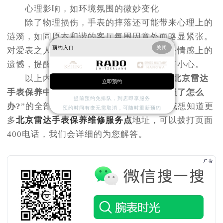
心理影响，如环境氛围的微妙变化
除了物理损伤，手表的摔落还可能带来心理上的
涟漪，如同原本和谐的客厅氛围因意外而略显紧张。
预约入口
关闭
对爱表之人，这不仅是物质上的损失，更是情感上的
遗憾，提醒我们在日常佩戴与存放时的加倍小心。
以上内容是
北京雷达保养中心
分享：“
北京雷达
立即预约
手表保养中心的地址
”和“
雷达手表机芯受损了怎么
提前预约免排队，到店即享服务
办?
”的全部内容。如果您还有其他疑问，或想知道更
预约时间有变无需取消，可随时重新预约
多
北京雷达手表保养维修服务点
地址，可以拨打页面
400电话，我们会详细的为您解答。