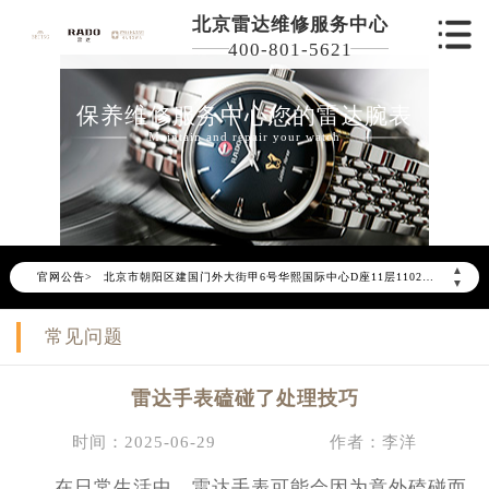
北京雷达维修服务中心
400-801-5621
保养维修服务中心您的雷达腕表
2026年6月雷达北京市售后服务网络优化升级公告
Maintain and repair your watch
2026年6月北京市雷达官方售后客户服务热线：400-801-5621
2026年6月雷达售后服务中心最新网点地址：
北京市东城区东长安街1号东方广场写字楼W3座6层602室（需提前预约）
北京市朝阳区建国门外大街甲6号华熙国际中心写字楼D座11层1102室（需提前预约）
▲
官网公告>
北京市朝阳区建国门外大街甲6号华熙国际中心D座11层1102室雷达售后服务中心（需提前预约）
▼
北京市东城区东长安街1号王府井东方广场W3座6层602室雷达售后服务中心（需提前预约）
常见问题
节假日正常营业！
雷达手表磕碰了处理技巧
时间：2025-06-29
作者：李洋
在日常生活中，雷达手表可能会因为意外磕碰而