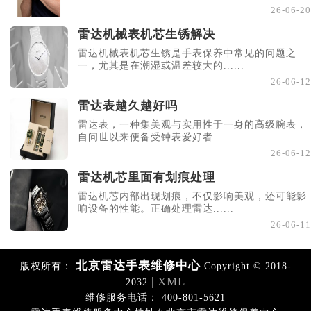
26-06-20
雷达机械表机芯生锈解决
雷达机械表机芯生锈是手表保养中常见的问题之
一，尤其是在潮湿或温差较大的......
26-06-12
雷达表越久越好吗
雷达表，一种集美观与实用性于一身的高级腕表，
自问世以来便备受钟表爱好者......
26-06-12
雷达机芯里面有划痕处理
雷达机芯内部出现划痕，不仅影响美观，还可能影
响设备的性能。正确处理雷达......
26-06-11
北京雷达手表维修中心
版权所有：
Copyright © 2018-
| XML
2032
维修服务电话： 400-801-5621