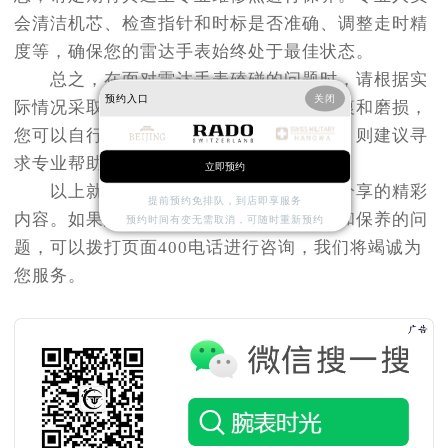
会清洁机芯、检查指针和时标是否准确、调整走时精
度等，确保您的雷达手表始终处于最佳状态。
总之，在面对雷达手表磕碰的问题时，请根据实
预约入口
关闭
际情况采取相应的处理措施。对于轻微划痕和磨损，
您可以自行解决；而对于严重损坏的情况，则建议寻
求专业帮助以确保手表的安全与美观。
立即预约
以上就是
北京雷达维修服务中心
为您分享的精彩
提前预约免排队，到店即享服务
内容。如果您还有其他关于雷达手表维护和保养的问
预约时间有变无需取消，可随时重新预约
题，可以拨打页面400电话进行咨询，我们将竭诚为
您服务。