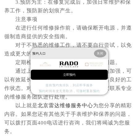
3.预防为主：在修复完成后，加强日常维护和保
养工作，预防新的划痕产生。
注意事项
在进行任何维修操作前，请确保断开电源，并遵
循制造商提供的安全指南。
对于不熟悉的维修工作，请不要自行尝试，以免
造成更大的损坏。
预约入口
关闭
定期检查设备状态，及时发现并处理问题。
通过上述方法的实施与维护保养工作的加强，可
立即预约
以有效延长雷达机芯的使用寿命，并保持其良好的工
提前预约免排队，到店即享服务
作状态。对于较为复杂的维修问题，则建议联系专业
预约时间有变无需取消，可随时重新预约
的维修服务团队进行处理。
以上就是
北京雷达维修服务中心
为您分享的精彩
内容。如果您还有其他关于手表维护和保养的问题，
可以拨打页面400电话进行咨询，我们将竭诚为您服
务。